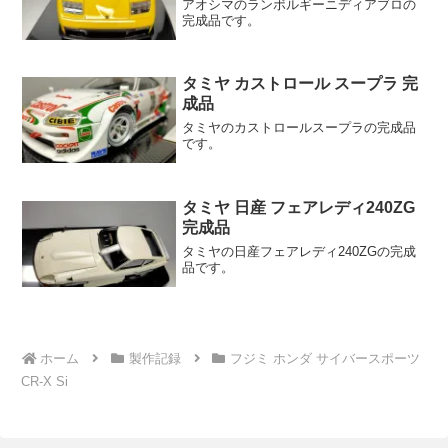
アオシマのランボルギーニディアブロの
完成品です。
タミヤ カストロール スープラ 完
成品
タミヤのカストロールスープラの完成品
です。
タミヤ 日産 フェアレディ240ZG
完成品
タミヤの日産フェアレディ240ZGの完成
品です。
ホーム
製作記録
フジミ ホンダ サイバースポーツ
CR-X Si