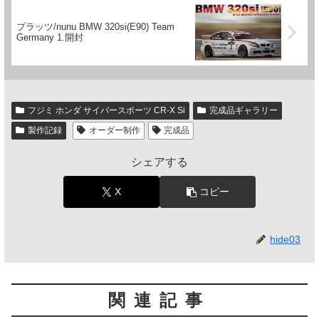
プラッツ/nunu BMW 320si(E90) Team
Germany 1.開封
フジミ ホンダ サイバースポーツ CR-X Si
完成品ギャラリー
製作記録
オーダー制作
完成品
シェアする
X
コピー
hide03
関連記事