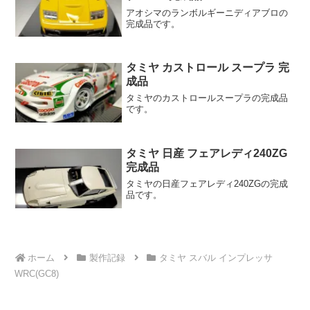
アオシマのランボルギーニディアブロの
完成品です。
タミヤ カストロール スープラ 完
成品
タミヤのカストロールスープラの完成品
です。
タミヤ 日産 フェアレディ240ZG
完成品
タミヤの日産フェアレディ240ZGの完成
品です。
ホーム
製作記録
タミヤ スバル インプレッサ
WRC(GC8)