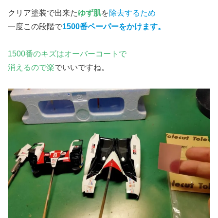
クリア塗装で出来た
ゆず肌
を
除去するため
一度この段階で
1500番ペーパーをかけます。
1500番のキズはオーバーコートで
消えるので楽
でいいですね。