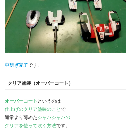
中研ぎ完了
です。
クリア塗装（オーバーコート）
オーバーコート
というのは
仕上げのクリア塗装のこと
で
通常より薄めた
シャバシャバの
クリアを使って吹く方法
です。