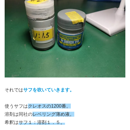
それでは
サフを吹いていきます。
使うサフは
クレオスの1200番。
溶剤は同社の
レベリング薄め液。
希釈は
サフ１：溶剤１．５。