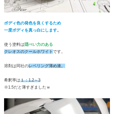
ボディ色の発色を良くするため
一度ボディを真っ白にします。
使う塗料は
隠ぺい力のある
クレオスのクールホワイト
です。
溶剤は同社の
レベリング薄め液。
希釈率は
１：1.2～3
※1.5だと薄すぎましたｗ