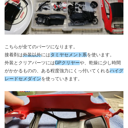
こちらが全てのパーツになります。
接着剤は
外装以外
には
タミヤセメント系
を使います。
外装とクリアパーツには
GPクリヤー
や、乾燥に少し時間
がかかるものの、ある程度強力にくっ付いてくれる
ハイグ
レードセメダイン
を使っていきます。