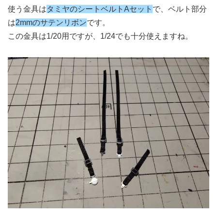
使う金具は
タミヤのシートベルトAセット
で、ベルト部分
は
2mmのサテンリボン
です。
この金具は1/20用ですが、1/24でも十分使えますね。