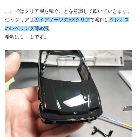
ここではクリア層を稼ぐことを意識して吹いていきます。
使うクリアは
ガイアノーツのEXクリア
で溶剤は
クレオス
のレベリング薄め液
。
希釈は１：１です。