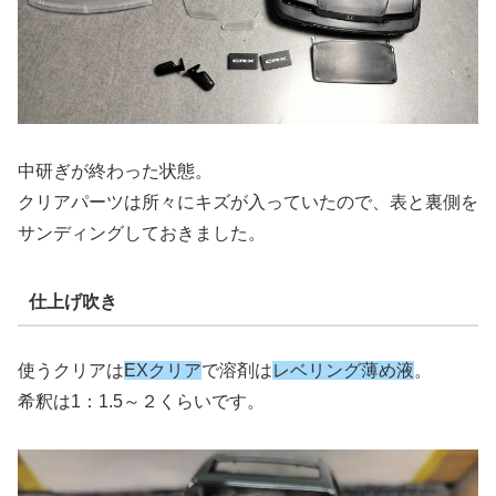
中研ぎが終わった状態。
クリアパーツは所々にキズが入っていたので、表と裏側を
サンディングしておきました。
仕上げ吹き
使うクリアは
EXクリア
で溶剤は
レベリング薄め液
。
希釈は1：1.5～２くらいです。