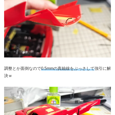
調整とか面倒なので
0.5mmの真鍮線をぶっさして
強引に解
決ｗ