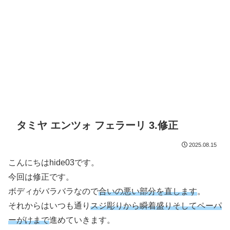
タミヤ エンツォ フェラーリ 3.修正
2025.08.15
こんにちはhide03です。
今回は修正です。
ボディがバラバラなので
合いの悪い部分を直します
。
それからはいつも通り
スジ彫りから瞬着盛りそしてペーパ
ーがけまで
進めていきます。