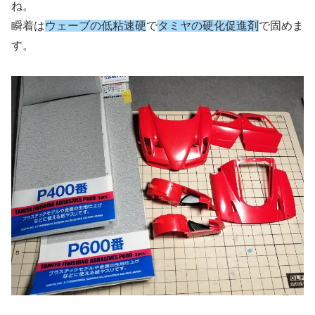
ね。
瞬着は
ウェーブの低粘速硬
で
タミヤの硬化促進剤
で固めま
す。