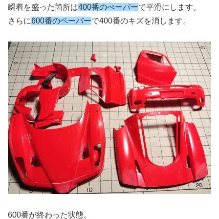
瞬着を盛った箇所は
400番のぺーパー
で平滑にします。
さらに
600番のペーパー
で400番のキズを消します。
600番が終わった状態。