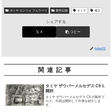
タミヤ エンツォ フェラーリ
製作記録
タミヤ
修正
シェアする
X
コピー
hide03
関連記事
タミヤ ザウバーメルセデス C9 1.
開封
タミヤ ザウバーメルセデス C9 の製作ブ
ログ。今回は開封して中身を紹介しま
す。