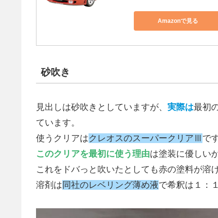
Amazonで見る
砂吹き
見出しは砂吹きとしていますが、
実際は
最初
ています。
使うクリアは
クレオスのスーパークリアⅢ
で
このクリアを最初に使う理由
は塗装に優しい
これをドバっと吹いたとしても赤の塗料が溶
溶剤は
同社のレベリング薄め液
で希釈は１：