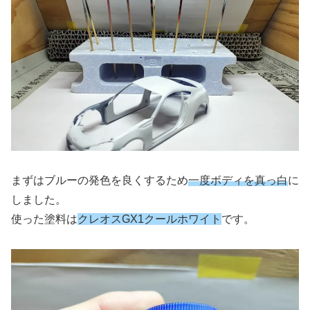
まずはブルーの発色を良くするため
一度ボディを真っ白
に
しました。
使った塗料は
クレオスGX1クールホワイト
です。