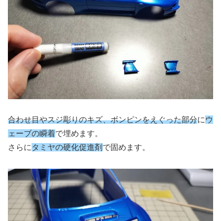
合わせ目やスジ彫りのキズ、ボンピンをえぐった部分
に
ウ
ェーブの瞬着
で埋めます。
さらに
タミヤの硬化促進剤
で固めます。