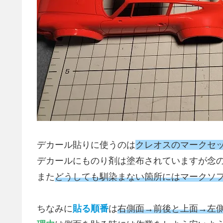
デカール貼りに使うのは
クレオスのマークセ
デカールにものり剤は塗布されていますが念
また
どうしても馴染まない箇所にはマークソ
ちなみに
貼る順番
は
右側面→前後と上面→左