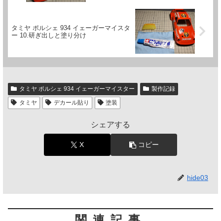
タミヤ ポルシェ 934 イェーガーマイスタ
ー 10.研ぎ出しと塗り分け
タミヤ ポルシェ 934 イェーガーマイスター
製作記録
タミヤ
デカール貼り
塗装
シェアする
X
コピー
hide03
関連記事