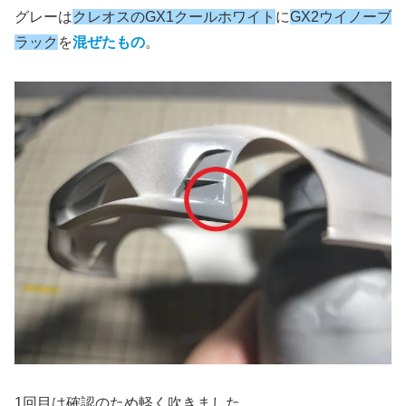
グレーは
クレオスのGX1クールホワイト
に
GX2ウイノーブ
ラック
を
混ぜたもの
。
1回目は確認のため軽く吹きました。