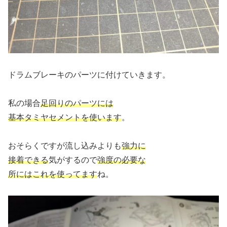
ドラムブレーキのパーツに付けていきます。
私の場合
足回りのパーツには
基本タミヤセメントを使います
。
おそらくですが流し込みよりも
強力に
接着できる
気がするので
強度の必要な
所にはこれを使ってます
ね。