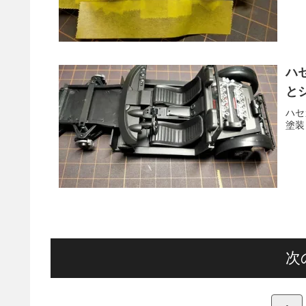
ハセ
と
ハセ
塗装
次