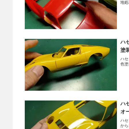
地処
ハ
塗
ハセ
色塗
ハ
オ
ハセ
から