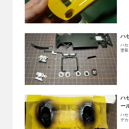
ハ
ハセ
塗装
ハ
ー
ハセ
デカ