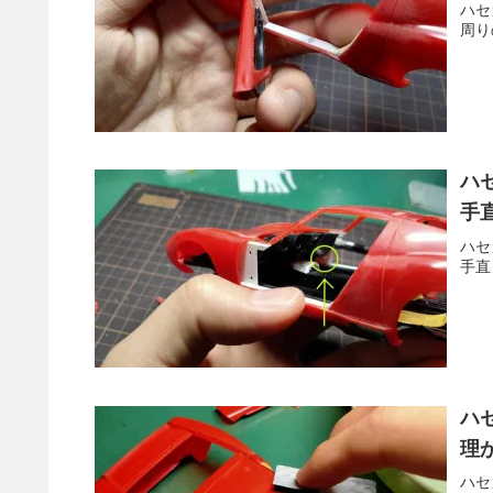
ハセ
周り
ハ
手
ハセ
手直
ハ
理
ハセ