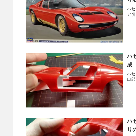
ハセ
ア切
ハ
成
ハセ
口部
ハ
り